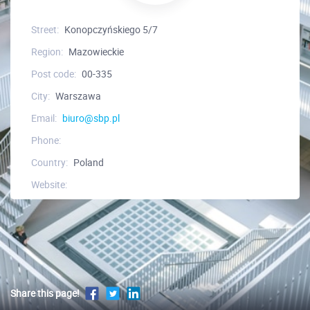
Street:
Konopczyńskiego 5/7
Region:
Mazowieckie
Post code:
00-335
City:
Warszawa
Email:
biuro@sbp.pl
Phone:
Country:
Poland
Website:
Share this page!