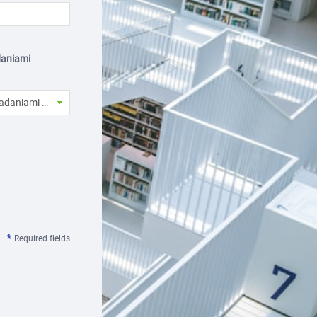
daniami
daniami satysfakcji w swojej bibliotece?
Required fields