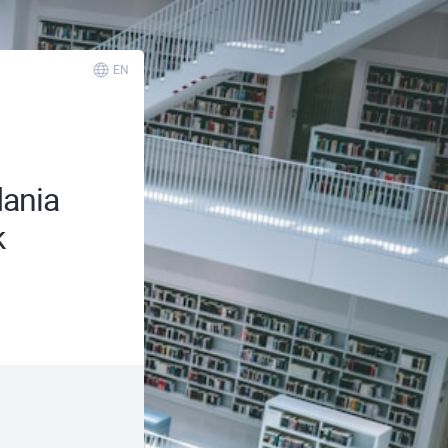
EN
dania
k