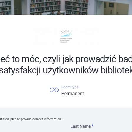
eć to móc, czyli jak prowadzić ba
satysfakcji użytkowników bibliote
Room type
Permanent
rtified, please provide correct information.
Last Name