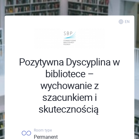
EN
Pozytywna Dyscyplina w
bibliotece –
wychowanie z
szacunkiem i
skutecznością
Room type
Permanent